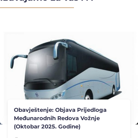
Poziv Vozačima Na Programe
Početnog I Periodičnog Stručnog
Osposobljavanja Vozača U
Međunarodnom Cestovnom Prijevozu