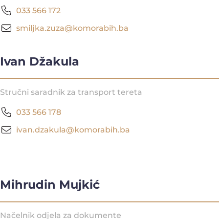
033 566 172
smiljka.zuza@komorabih.ba
Ivan Džakula
Stručni saradnik za transport tereta
033 566 178
ivan.dzakula@komorabih.ba
Mihrudin Mujkić
Načelnik odjela za dokumente