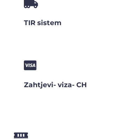

TIR sistem

Zahtjevi- viza- CH
