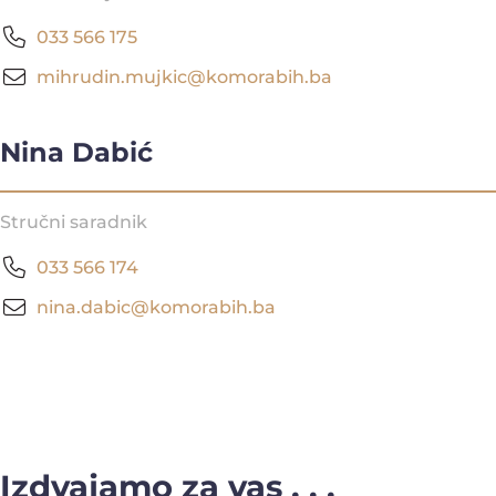
033 566 175
mihrudin.mujkic@komorabih.ba
Nina Dabić
Stručni saradnik
033 566 174
nina.dabic@komorabih.ba
Izdvajamo za vas . . .