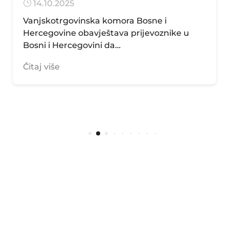
– Sarajevo
}
14.02.2024
Vanjskotrgovinska/Spoljnotrgovinska
komora Bosne i Hercegovine, kao nositelj
Konzorcija, poziva vozače na programe…
Čitaj više