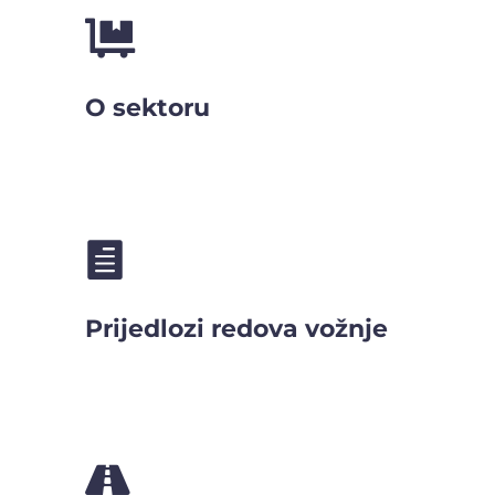

O sektoru

Prijedlozi redova vožnje
