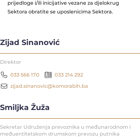
prijedloge i/ili inicijative vezane za djelokrug
Sektora obratite se uposlenicima Sektora.
Zijad Sinanović
Direktor
033 566 170
033 214 292
zijad.sinanovic@komorabih.ba
Smiljka Žuža
Sekretar Udruženja prevoznika u međunarodnom i
međuentitetskom drumskom prevozu putnika