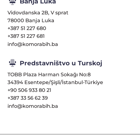
Banja Luka
Vidovdanska 2B, V sprat
78000 Banja Luka
+387 51 227 680
+387 51 227 681
info@komorabih.ba
Predstavništvo u Turskoj
TOBB Plaza Harman Sokağı No:8
34394 Esentepe/Şişli/İstanbul-Türkiye
+90 506 933 80 21
+387 33 56 62 39
info@komorabih.ba