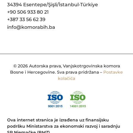
34394 Esentepe/Şişli/İstanbul-Türkiye
+90 506 933 80 21
+387 33 56 62 39
info@komorabih.ba
© 2026 Autorska prava, Vanjskotrgovinska komora
Bosne i Hercegovine. Sva prava pridržana –
Postavke
kolačića
Ova internet stranica je izrađena uz finansijsku
podršku Ministarstva za ekonomski razvoj i saradnju
SR Njemačke (BMZ).