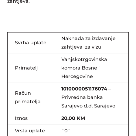
zahtjeva.
Naknada za izdavanje
Svrha uplate
zahtjeva za vizu
Vanjskotrgovinska
Primatelj
komora Bosne i
Hercegovine
1010000051176074
–
Račun
Privredna banka
primatelja
Sarajevo d.d. Sarajevo
Iznos
20,00 KM
Vrsta uplate
˝0˝