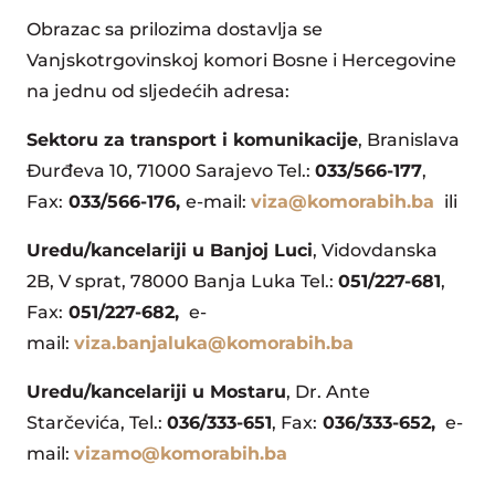
Obrazac sa prilozima dostavlja se
Vanjskotrgovinskoj komori Bosne i Hercegovine
na jednu od sljedećih adresa:
Sektoru za transport i komunikacije
, Branislava
Đurđeva 10, 71000 Sarajevo Tel.:
033/566-177
,
Fax:
033/566-176,
e-mail:
viza@komorabih.ba
ili
Uredu/kancelariji u Banjoj Luci
, Vidovdanska
2B, V sprat, 78000 Banja Luka Tel.:
051/227-681
,
Fax:
051/227-682,
e-
mail:
viza.banjaluka@komorabih.ba
Uredu/kancelariji u Mostaru
, Dr. Ante
Starčevića, Tel.:
036/333-651
, Fax:
036/333-652,
e-
mail:
vizamo@komorabih.ba