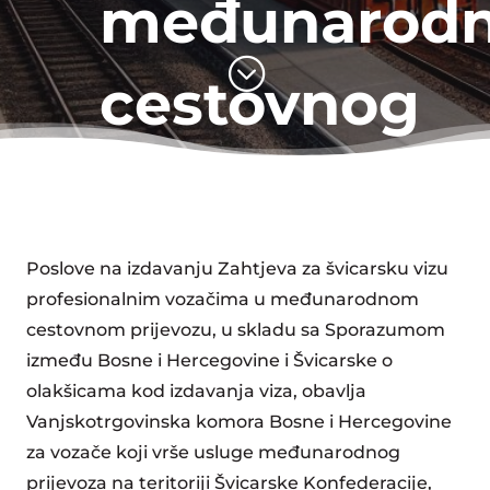
međunarod
;
cestovnog
prijevoza
Poslove na izdavanju Zahtjeva za švicarsku vizu
profesionalnim vozačima u međunarodnom
cestovnom prijevozu, u skladu sa Sporazumom
između Bosne i Hercegovine i Švicarske o
olakšicama kod izdavanja viza, obavlja
Vanjskotrgovinska komora Bosne i Hercegovine
za vozače koji vrše usluge međunarodnog
prijevoza na teritoriji Švicarske Konfederacije,