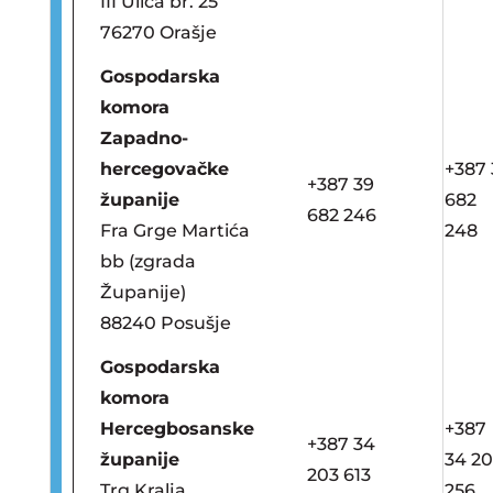
III Ulica br. 25
76270 Orašje
Gospodarska
komora
Zapadno-
hercegovačke
+387 
+387 39
županije
682
682 246
Fra Grge Martića
248
bb (zgrada
Županije)
88240 Posušje
Gospodarska
komora
Hercegbosanske
+387
+387 34
županije
34 20
203 613
Trg Kralja
256