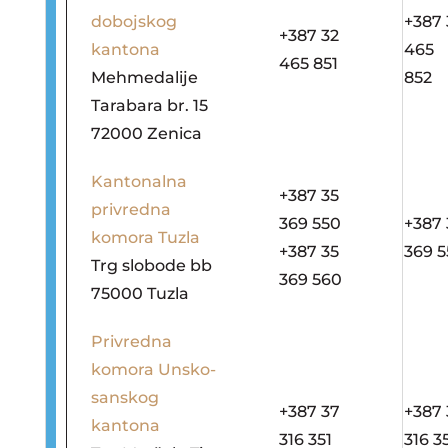
dobojskog
+387 
+387 32
kantona
465
465 851
Mehmedalije
852
Tarabara br. 15
72000 Zenica
Kantonalna
+387 35
privredna
369 550
+387 
komora Tuzla
+387 35
369 5
Trg slobode bb
369 560
75000 Tuzla
Privredna
komora Unsko-
sanskog
+387 37
+387 
kantona
316 351
316 3