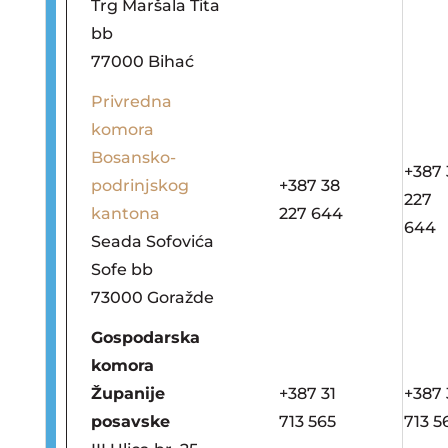
Trg Maršala Tita
bb
77000 Bihać
Privredna
komora
Bosansko-
+387 
podrinjskog
+387 38
227
kantona
227 644
644
Seada Sofovića
Sofe bb
73000 Goražde
Gospodarska
komora
Županije
+387 31
+387 
posavske
713 565
713 5