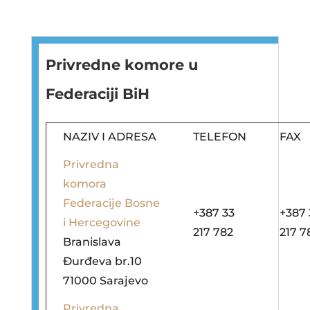
Privredne komore u
Federaciji BiH
NAZIV I ADRESA
TELEFON
FAX
Privredna
komora
Federacije Bosne
+387 33
+387 
i Hercegovine
217 782
217 7
Branislava
Đurđeva br.10
71000 Sarajevo
Privredna