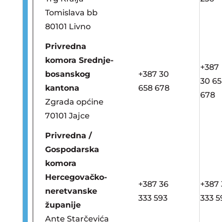
Tomislava bb
80101 Livno
Privredna
komora Srednje-
+387
bosanskog
+387 30
30 65
kantona
658 678
678
Zgrada općine
70101 Jajce
Privredna /
Gospodarska
komora
Hercegovačko-
+387 36
+387 
neretvanske
333 593
333 5
županije
Ante Starčevića