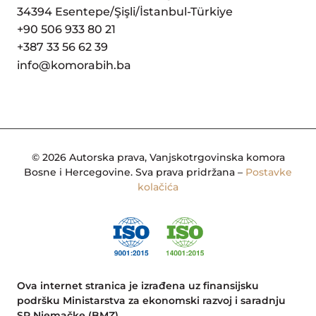
34394 Esentepe/Şişli/İstanbul-Türkiye
+90 506 933 80 21
+387 33 56 62 39
info@komorabih.ba
© 2026 Autorska prava, Vanjskotrgovinska komora
Bosne i Hercegovine. Sva prava pridržana –
Postavke
kolačića
Ova internet stranica je izrađena uz finansijsku
podršku Ministarstva za ekonomski razvoj i saradnju
SR Njemačke (BMZ).