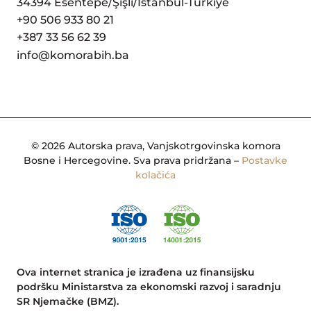
34394 Esentepe/Şişli/İstanbul-Türkiye
+90 506 933 80 21
+387 33 56 62 39
info@komorabih.ba
© 2026 Autorska prava, Vanjskotrgovinska komora
Bosne i Hercegovine. Sva prava pridržana –
Postavke
kolačića
Ova internet stranica je izrađena uz finansijsku
podršku Ministarstva za ekonomski razvoj i saradnju
SR Njemačke (BMZ).