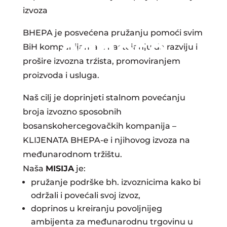
ekonomske
izvoza.
BHEPA je posvećena pružanju pomoći svim
odnose
BiH kompanijama u nastojanju da razviju i
prošire izvozna tržišta, promoviranjem
proizvoda i usluga.
Naš cilj je doprinjeti stalnom povećanju
broja izvozno sposobnih
bosanskohercegovačkih kompanija –
KLIJENATA BHEPA-e i njihovog izvoza na
međunarodnom tržištu.
Naša
MISIJA
je:
pružanje podrške bh. izvoznicima kako bi
održali i povećali svoj izvoz,
doprinos u kreiranju povoljnijeg
ambijenta za međunarodnu trgovinu u