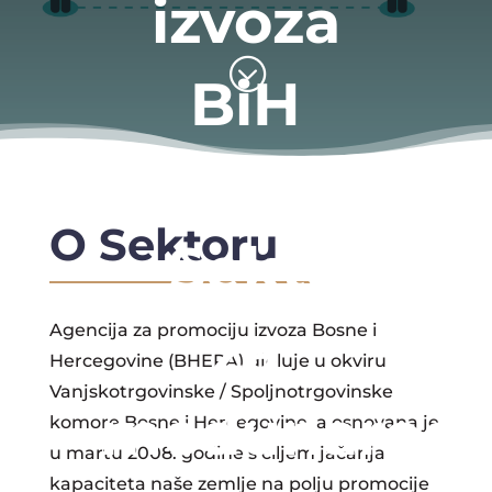
izvoza
;
BiH
(BHEPA)
O Sektoru
– Sektor
za
Agencija za promociju izvoza Bosne i
Hercegovine (BHEPA) djeluje u okviru
Vanjskotrgovinske / Spoljnotrgovinske
međunarod
komore Bosne i Hercegovine, a osnovana je
u martu 2008. godine s ciljem jačanja
kapaciteta naše zemlje na polju promocije