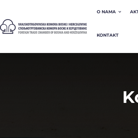
O NAMA
AK
KONTAKT
K