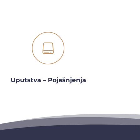

Uputstva – Pojašnjenja