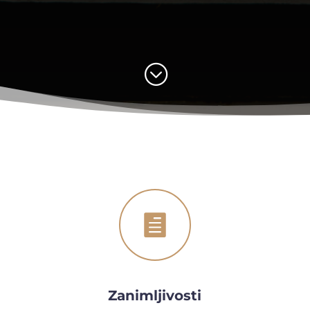
;

Zanimljivosti