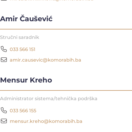
Amir Čaušević
Stručni saradnik
033 566 151
amir.causevic@komorabih.ba
Mensur Kreho
Administrator sistema/tehnička podrška
033 566 155
mensur.kreho@komorabih.ba