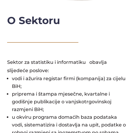
O Sektoru
Sektor za statistiku i informatiku obavlja
slijedeće poslove:
vodi i ažurira registar firmi (kompanija) za cijelu
BiH;
priprema i štampa mjesečne, kvartalne i
godišnje publikacije o vanjskotrgovinskoj
razmjeni BiH;
u okviru programa domaćih baza podataka
vodi, sistematizira i dostavlja na upit, podatke o
robnoj razmjeni sa inozemstvom po robama,