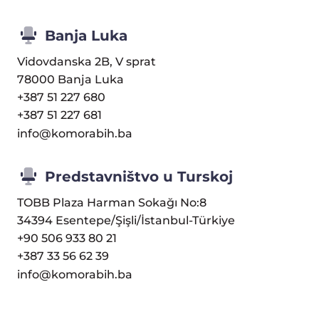
Banja Luka
Vidovdanska 2B, V sprat
78000 Banja Luka
+387 51 227 680
+387 51 227 681
info@komorabih.ba
Predstavništvo u Turskoj
TOBB Plaza Harman Sokağı No:8
34394 Esentepe/Şişli/İstanbul-Türkiye
+90 506 933 80 21
+387 33 56 62 39
info@komorabih.ba