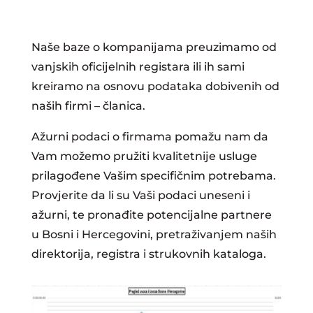
Naše baze o kompanijama preuzimamo od
vanjskih oficijelnih registara ili ih sami
kreiramo na osnovu podataka dobivenih od
naših firmi – članica.
Ažurni podaci o firmama pomažu nam da
Vam možemo pružiti kvalitetnije usluge
prilagođene Vašim specifičnim potrebama.
Provjerite da li su Vaši podaci uneseni i
ažurni, te pronađite potencijalne partnere
u Bosni i Hercegovini, pretraživanjem naših
direktorija, registra i strukovnih kataloga.