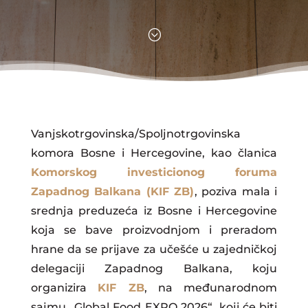
;
Vanjskotrgovinska/Spoljnotrgovinska
komora Bosne i Hercegovine, kao članica
Komorskog investicionog foruma
Zapadnog Balkana (KIF ZB)
, poziva mala i
srednja preduzeća iz Bosne i Hercegovine
koja se bave proizvodnjom i preradom
hrane da se prijave za učešće u zajedničkoj
delegaciji Zapadnog Balkana, koju
organizira
KIF ZB
, na međunarodnom
sajmu „Global Food EXPO 2026“, koji će biti