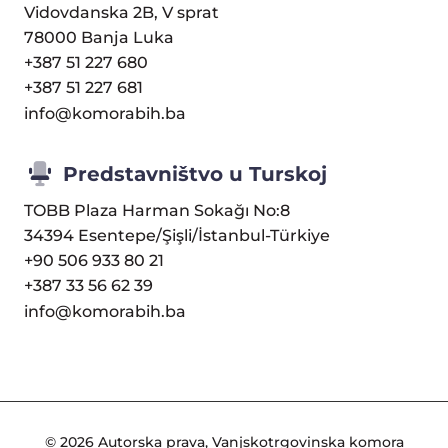
Vidovdanska 2B, V sprat
78000 Banja Luka
+387 51 227 680
+387 51 227 681
info@komorabih.ba
Predstavništvo u Turskoj
TOBB Plaza Harman Sokağı No:8
34394 Esentepe/Şişli/İstanbul-Türkiye
+90 506 933 80 21
+387 33 56 62 39
info@komorabih.ba
© 2026 Autorska prava, Vanjskotrgovinska komora