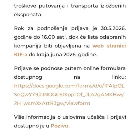
troškove putovanja i transporta izložbenih
eksponata.
Rok za podnošenje prijava je 30.5.2026.
godine do 16.00 sati, dok će lista odabranih
kompanija biti objavljena na
web stranici
KIF-a
do kraja juna 2026. godine.
Prijave se podnose putem online formulara
dostupnog na linku:
https://docs.google.com/forms/d/e/1FAIpQL
SeQwYY9jDNOGC6IXpprOf_JIj42gAMKBwy
2H_wcmXxAttR3gw/viewform
Više informacija o uslovima učešća i prijavi
dostupno je u
Pozivu
.