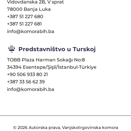
Vidovdanska 2B, V sprat
78000 Banja Luka
+387 51 227 680
+387 51 227 681
info@komorabih.ba
Predstavništvo u Turskoj
TOBB Plaza Harman Sokağı No:8
34394 Esentepe/Şişli/İstanbul-Türkiye
+90 506 933 80 21
+387 33 56 62 39
info@komorabih.ba
© 2026 Autorska prava, Vanjskotrgovinska komora