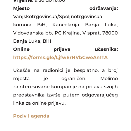
Vrijeme:
9.30 do 16.00
Mjesto održavanja:
Vanjskotrgovinska/Spoljnotrgovinska
komora BiH, Kancelarija Banja Luka,
Vidovdanska bb, PC Krajina, V sprat, 78000
Banja Luka, BiH
Online prijava učesnika:
https://forms.gle/LjfwErHVbCweAn1TA
Učešće na radionici je besplatno, a broj
mjesta je ograničen. Molimo
zainteresovane kompanije da prijavu svojih
predstavnika izvrše putem odgovarajućeg
linka za online prijavu.
Poziv i agenda