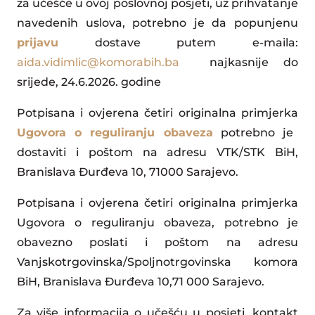
za učešće u ovoj poslovnoj posjeti, uz prihvatanje
navedenih uslova, potrebno je da popunjenu
prijavu
dostave putem e-maila:
aida.vidimlic@komorabih.ba
najkasnije do
srijede, 24.6.2026. godine
Potpisana i ovjerena četiri originalna primjerka
Ugovora o reguliranju obaveza
potrebno je
dostaviti i poštom na adresu VTK/STK BiH,
Branislava Đurđeva 10, 71000 Sarajevo.
Potpisana i ovjerena četiri originalna primjerka
Ugovora o reguliranju obaveza, potrebno je
obavezno poslati i poštom na adresu
Vanjskotrgovinska/Spoljnotrgovinska komora
BiH, Branislava Đurđeva 10,71 000 Sarajevo.
Za više informacija o učešću u posjeti, kontakt