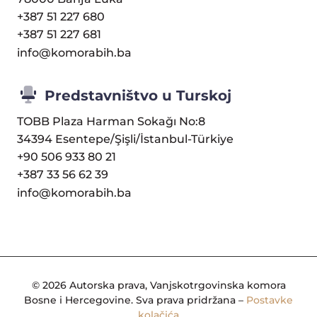
+387 51 227 680
+387 51 227 681
info@komorabih.ba
Predstavništvo u Turskoj
TOBB Plaza Harman Sokağı No:8
34394 Esentepe/Şişli/İstanbul-Türkiye
+90 506 933 80 21
+387 33 56 62 39
info@komorabih.ba
© 2026 Autorska prava, Vanjskotrgovinska komora
Bosne i Hercegovine. Sva prava pridržana –
Postavke
kolačića