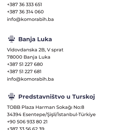
+387 36 333 651
+387 36 314 060
info@komorabih.ba
Banja Luka
Vidovdanska 2B, V sprat
78000 Banja Luka
+387 51 227 680
+387 51 227 681
info@komorabih.ba
Predstavništvo u Turskoj
TOBB Plaza Harman Sokağı No:8
34394 Esentepe/Şişli/İstanbul-Türkiye
+90 506 933 80 21
+387 33 56 62 39