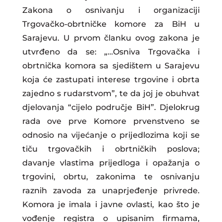
Zakona o osnivanju i organizaciji
Trgovačko-obrtničke komore za BiH u
Sarajevu. U prvom članku ovog zakona je
utvrđeno da se: „…Osniva Trgovačka i
obrtnička komora sa sjedištem u Sarajevu
koja će zastupati interese trgovine i obrta
zajedno s rudarstvom”, te da joj je obuhvat
djelovanja “cijelo područje BiH”. Djelokrug
rada ove prve Komore prvenstveno se
odnosio na vijećanje o prijedlozima koji se
tiču trgovačkih i obrtničkih poslova;
davanje vlastima prijedloga i opažanja o
trgovini, obrtu, zakonima te osnivanju
raznih zavoda za unaprjeđenje privrede.
Komora je imala i javne ovlasti, kao što je
vođenje registra o upisanim firmama,