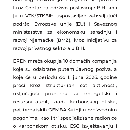
kroz Centar za održivo poslovanje BiH, koji
je u VTK/STKBiH uspostavljen zahvaljujući
podršci Evropske unije (EU) i Saveznog
ministarstva za ekonomsku saradnju i
razvoj Njemačke (BMZ), kroz Inicijativu za
razvoj privatnog sektora u BiH.
EREN mreža okuplja 10 domaćih kompanija
koje su odabrane putem Javnog poziva, a
koje će u periodu do 1. juna 2026. godine
proći kroz strukturiran set aktivnosti,
uključujući pripremu za energetski i
resursni audit, izradu karbonskog otiska,
pet tematskih GEMBA šetnji u proizvodnim
pogonima, kao i tri specijalizirane radionice
o karbonskom otisku, ESG izvještavanju i