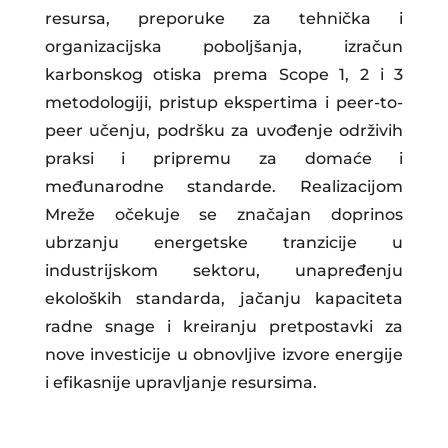
resursa, preporuke za tehnička i
organizacijska poboljšanja, izračun
karbonskog otiska prema Scope 1, 2 i 3
metodologiji, pristup ekspertima i peer-to-
peer učenju, podršku za uvođenje održivih
praksi i pripremu za domaće i
međunarodne standarde. Realizacijom
Mreže očekuje se značajan doprinos
ubrzanju energetske tranzicije u
industrijskom sektoru, unapređenju
ekoloških standarda, jačanju kapaciteta
radne snage i kreiranju pretpostavki za
nove investicije u obnovljive izvore energije
i efikasnije upravljanje resursima.