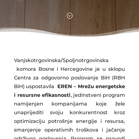
;
Vanjskotrgovinska/Spoljnotrgovinska
komora Bosne i Hercegovine je u sklopu
Centra za odgovorno poslovanje BiH (RBH
BiH) uspostavila
EREN – Mrežu energetske
i resursne efikasnosti
, jedinstveni program
namijenjen kompanijama koje žele
unaprijediti svoju konkurentnost kroz
optimizaciju potrošnje energije i resursa,
smanjenje operativnih troškova i jačanje
održivog poslovanja. Program se provodi