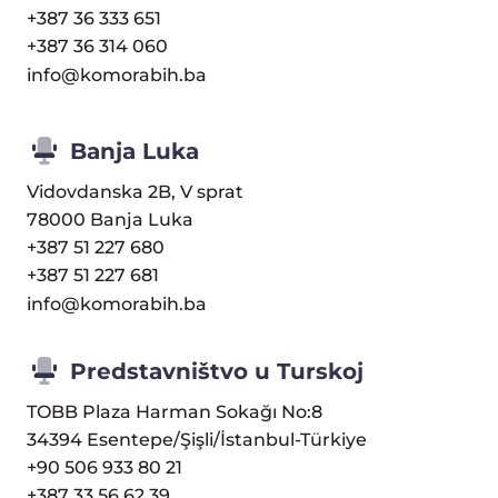
+387 36 333 651
+387 36 314 060
info@komorabih.ba
Banja Luka
Vidovdanska 2B, V sprat
78000 Banja Luka
+387 51 227 680
+387 51 227 681
info@komorabih.ba
Predstavništvo u Turskoj
TOBB Plaza Harman Sokağı No:8
34394 Esentepe/Şişli/İstanbul-Türkiye
+90 506 933 80 21
+387 33 56 62 39