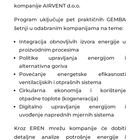
kompanije AIRVENT d.o.o.
Program uključuje pet praktičnih GEMBA
šetnji u odabranim kompanijama na teme:
Integracija obnovljivih izvora energije u
proizvodnim procesima
Politike upravljanja energijom i
alternativna goriva
Povećanje energetske efikasnosti
ventilacijskih i otprašnih sistema
Cirkularna ekonomija i korištenje
otpadne toplote (kogeneracija)
Digitalno upravljanje energijom i
uvođenje naprednih mjernih sistema
Kroz EREN mrežu kompanije će dobiti
detaljne analize potrošnje energije i