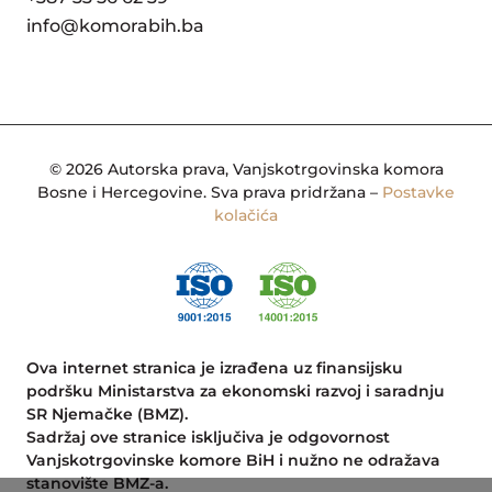
info@komorabih.ba
© 2026 Autorska prava, Vanjskotrgovinska komora
Bosne i Hercegovine. Sva prava pridržana –
Postavke
kolačića
Ova internet stranica je izrađena uz finansijsku
podršku Ministarstva za ekonomski razvoj i saradnju
SR Njemačke (BMZ).
Sadržaj ove stranice isključiva je odgovornost
Vanjskotrgovinske komore BiH i nužno ne odražava
stanovište BMZ-a.