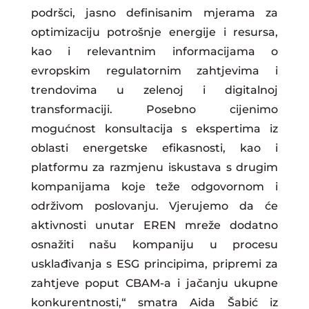
podršci, jasno definisanim mjerama za
optimizaciju potrošnje energije i resursa,
kao i relevantnim informacijama o
evropskim regulatornim zahtjevima i
trendovima u zelenoj i digitalnoj
transformaciji. Posebno cijenimo
mogućnost konsultacija s ekspertima iz
oblasti energetske efikasnosti, kao i
platformu za razmjenu iskustava s drugim
kompanijama koje teže odgovornom i
održivom poslovanju. Vjerujemo da će
aktivnosti unutar EREN mreže dodatno
osnažiti našu kompaniju u procesu
usklađivanja s ESG principima, pripremi za
zahtjeve poput CBAM-a i jačanju ukupne
konkurentnosti,“ smatra Aida Šabić iz