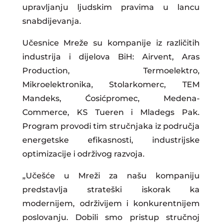
upravljanju ljudskim pravima u lancu
snabdijevanja.
Učesnice Mreže su kompanije iz različitih
industrija i dijelova BiH: Airvent, Aras
Production, Termoelektro,
Mikroelektronika, Stolarkomerc, TEM
Mandeks, Ćosićpromec, Medena-
Commerce, KS Tueren i Mladegs Pak.
Program provodi tim stručnjaka iz područja
energetske efikasnosti, industrijske
optimizacije i održivog razvoja.
„Učešće u Mreži za našu kompaniju
predstavlja strateški iskorak ka
modernijem, održivijem i konkurentnijem
poslovanju. Dobili smo pristup stručnoj