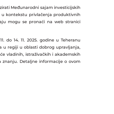
zirati Međunarodni sajam investicijskih
u kontekstu privlačenja produktivnih
đaju mogu se pronaći na web stranici
. do 14. 11. 2025. godine u Teheranu
u regiji u oblasti dobrog upravljanja,
e vladinih, istraživačkih i akademskih
na znanju. Detaljne informacije o ovom