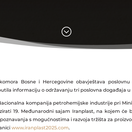
;
a komora Bosne i Hercegovine obavještava poslovn
putila informaciju o održavanju tri poslovna događaja u 
 Nacionalna kompanija petrohemijske industrije pri Mini
zirati 19. Međunarodni sajam Iranplast, na kojem će b
 upoznavanja s mogućnostima i razvoja tržišta za proizvo
anici
www.iranplast2025.com
.