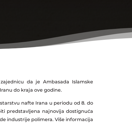
u zajednicu da je Ambasada Islamske
Iranu do kraja ove godine.
starstvu nafte Irana u periodu od 8. do
iti predstavljena najnovija dostignuća
de industrije polimera. Više informacija