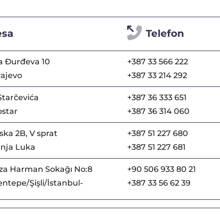
esa
Telefon
a Đurđeva 10
+387 33 566 222
rajevo
+387 33 214 292
Starčevića
+387 36 333 651
star
+387 36 314 060
ka 2B, V sprat
+387 51 227 680
nja Luka
+387 51 227 681
za Harman Sokağı No:8
+90 506 933 80 21
ntepe/Şişli/İstanbul-
+387 33 56 62 39