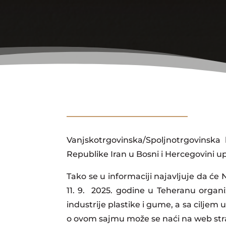
Vanjskotrgovinska/Spoljnotrgovinsk
Republike Iran u Bosni i Hercegovini u
Tako se u informaciji najavljuje da će
11. 9. 2025. godine u Teheranu organi
industrije plastike i gume, a sa ciljem
o ovom sajmu može se naći na web str