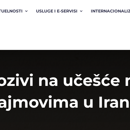
TUELNOSTI
USLUGE I E-SERVISI
INTERNACIONALI
ozivi na učešće 
ajmovima u Ira