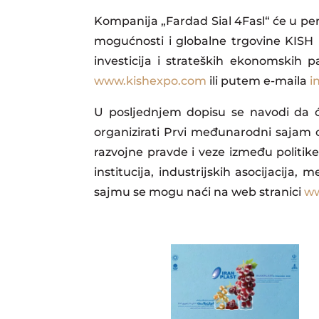
Kompanija „Fardad Sial 4Fasl“ će u per
mogućnosti i globalne trgovine KISH
investicija i strateških ekonomskih
www.kishexpo.com
ili putem e-maila
i
U posljednjem dopisu se navodi da ć
organizirati Prvi međunarodni sajam o
razvojne pravde i veze između politik
institucija, industrijskih asocijacij
sajmu se mogu naći na web stranici
ww