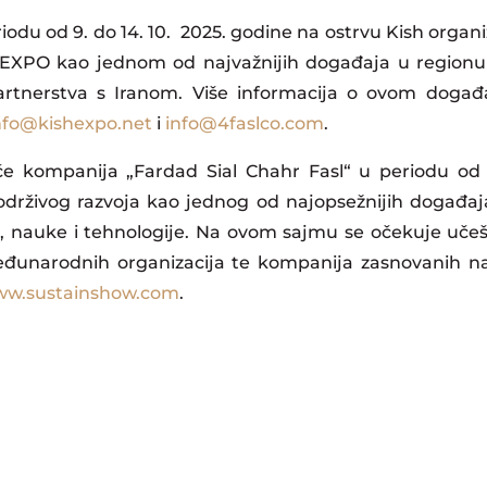
iodu od 9. do 14. 10. 2025. godine na ostrvu Kish organi
 EXPO kao jednom od najvažnijih događaja u regionu 
 partnerstva s Iranom. Više informacija o ovom doga
nfo@kishexpo.net
i
info@4faslco.com
.
e kompanija „Fardad Sial Chahr Fasl“ u periodu od 11
drživog razvoja kao jednog od najopsežnijih događaja 
e, nauke i tehnologije. Na ovom sajmu se očekuje učešć
a, međunarodnih organizacija te kompanija zasnovanih 
w.sustainshow.com
.