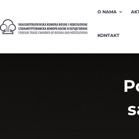
O NAMA
AK
KONTAKT
P
s