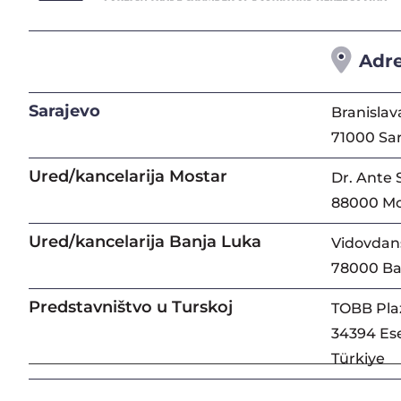
Adr
Sarajevo
Branislav
71000 Sa
Ured/kancelarija Mostar
Dr. Ante 
88000 Mo
Ured/kancelarija Banja Luka
Vidovdans
78000 Ba
Predstavništvo u Turskoj
TOBB Pla
34394 Ese
Türkiye