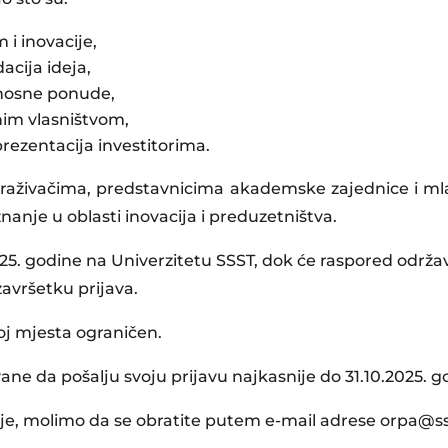
 i inovacije,
dacija ideja,
dnosne ponude,
nim vlasništvom,
 prezentacija investitorima.
raživačima, predstavnicima akademske zajednice i ml
nanje u oblasti inovacija i preduzetništva.
025. godine na Univerzitetu SSST, dok će raspored održa
avršetku prijava.
oj mjesta ograničen.
ane da pošalju svoju prijavu najkasnije do 31.10.2025.
je, molimo da se obratite putem e-mail adrese
orpa@ss