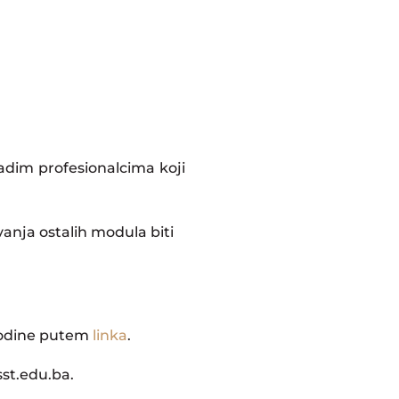
adim profesionalcima koji
vanja ostalih modula biti
 godine putem
linka
.
st.edu.ba
.