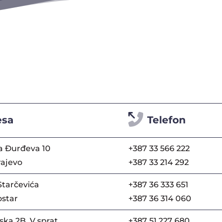
esa
Telefon
a Đurđeva 10
+387 33 566 222
rajevo
+387 33 214 292
Starčevića
+387 36 333 651
star
+387 36 314 060
ka 2B, V sprat
+387 51 227 680