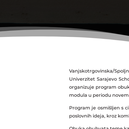
Vanjskotrgovinska/Spolj
Univerzitet Sarajevo Sch
organizuje program obuke 
modula u periodu novemb
Program je osmišljen s ci
poslovnih ideja, kroz komb
Obuka obuhvata teme kao