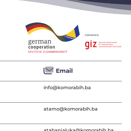
Email
info@komorabih.ba
atamo@komorabih.ba
atabanjaluka@komorabih.ba