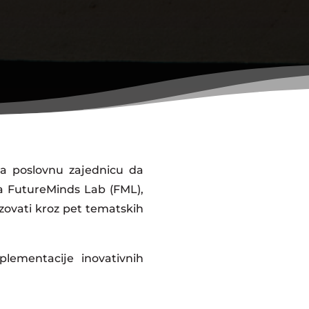
va poslovnu zajednicu da
ta FutureMinds Lab (FML),
izovati kroz pet tematskih
implementacije inovativnih