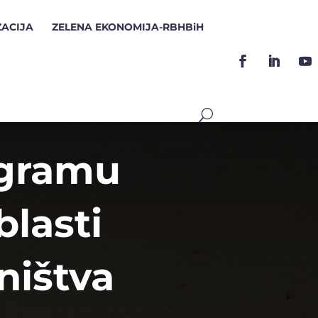
ZACIJA
ZELENA EKONOMIJA-RBHBiH
ogramu
blasti
ništva