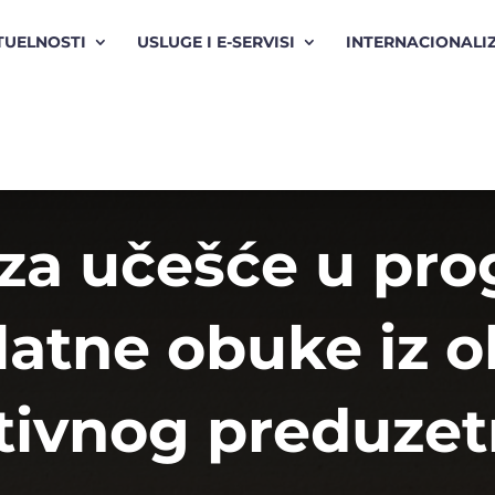
TUELNOSTI
USLUGE I E-SERVISI
INTERNACIONALI
 za učešće u pr
atne obuke iz o
tivnog preduzet