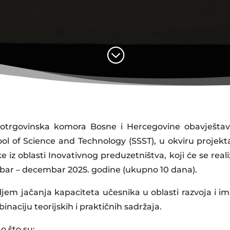
;
notrgovinska komora Bosne i Hercegovine obavješta
ool of Science and Technology (SSST), u okviru projek
iz oblasti Inovativnog preduzetništva, koji će se real
ar – decembar 2025. godine (ukupno 10 dana).
ljem jačanja kapaciteta učesnika u oblasti razvoja i 
inaciju teorijskih i praktičnih sadržaja.
 što su: