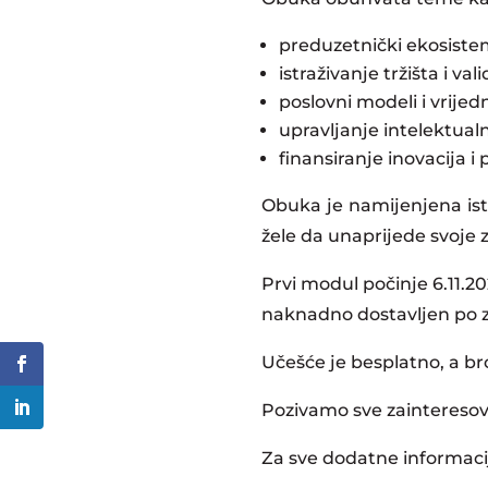
preduzetnički ekosistem
istraživanje tržišta i vali
poslovni modeli i vrije
upravljanje intelektual
finansiranje inovacija i
Obuka je namijenjena ist
žele da unaprijede svoje z
Prvi modul počinje 6.11.2
naknadno dostavljen po z
Učešće je besplatno, a br
Pozivamo sve zainteresov
Za sve dodatne informaci