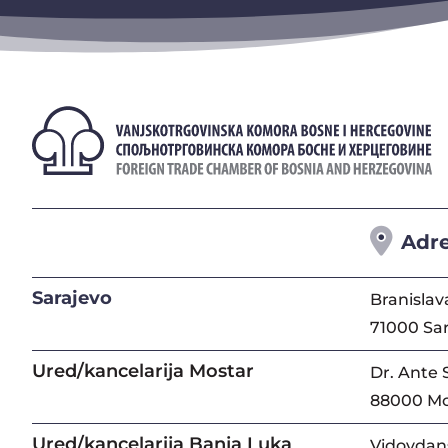
Adr
Sarajevo
Branislav
71000 Sa
Ured/kancelarija Mostar
Dr. Ante 
88000 Mo
Ured/kancelarija Banja Luka
Vidovdans