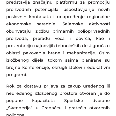
predstavlja značajnu platformu za promociju
proizvodnih potencijala, uspostavljanje novih
poslovnih kontakata i unapređenje regionalne
ekonomske saradnje. Sajamske aktivnosti
obuhvataju izložbu primarnih poljoprivrednih
proizvoda, preradu voća i povrća, kao i
prezentaciju najnovijih tehnoloških dostignuća u
oblasti pakovanja hrane i mehanizacije. Osim
izložbenog dijela, tokom sajma planirane su
brojne konferencije, okrugli stolovi i edukativni
programi.
Rok za dostavu prijava za zakup uređenog ili
neuređenog izložbenog prostora otvoren je do
popune kapaciteta Sportske dvorane
„Skenderija“ u Gradačcu i pratećih otvorenih
poligona.