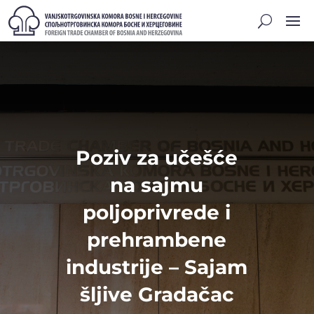
Poziv za učešće
na sajmu
poljoprivrede i
prehrambene
industrije – Sajam
šljive Gradačac