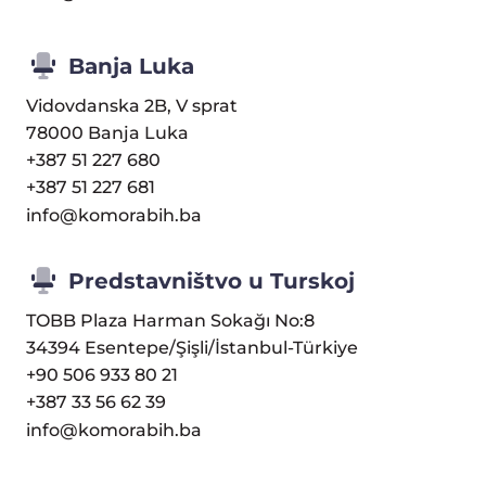
Banja Luka
Vidovdanska 2B, V sprat
78000 Banja Luka
+387 51 227 680
+387 51 227 681
info@komorabih.ba
Predstavništvo u Turskoj
TOBB Plaza Harman Sokağı No:8
34394 Esentepe/Şişli/İstanbul-Türkiye
+90 506 933 80 21
+387 33 56 62 39
info@komorabih.ba