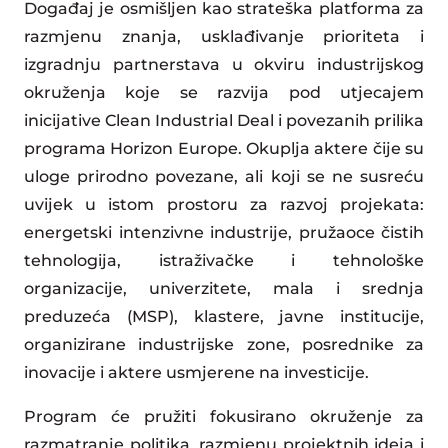
Događaj je osmišljen kao strateška platforma za
razmjenu znanja, usklađivanje prioriteta i
izgradnju partnerstava u okviru industrijskog
okruženja koje se razvija pod utjecajem
inicijative Clean Industrial Deal i povezanih prilika
programa Horizon Europe. Okuplja aktere čije su
uloge prirodno povezane, ali koji se ne susreću
uvijek u istom prostoru za razvoj projekata:
energetski intenzivne industrije, pružaoce čistih
tehnologija, istraživačke i tehnološke
organizacije, univerzitete, mala i srednja
preduzeća (MSP), klastere, javne institucije,
organizirane industrijske zone, posrednike za
inovacije i aktere usmjerene na investicije.
Program će pružiti fokusirano okruženje za
razmatranje politika, razmjenu projektnih ideja i