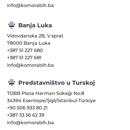
info@komorabih.ba
Banja Luka
Vidovdanska 2B, V sprat
78000 Banja Luka
+387 51 227 680
+387 51 227 681
info@komorabih.ba
Predstavništvo u Turskoj
TOBB Plaza Harman Sokağı No:8
34394 Esentepe/Şişli/İstanbul-Türkiye
+90 506 933 80 21
+387 33 56 62 39
info@komorabih.ba