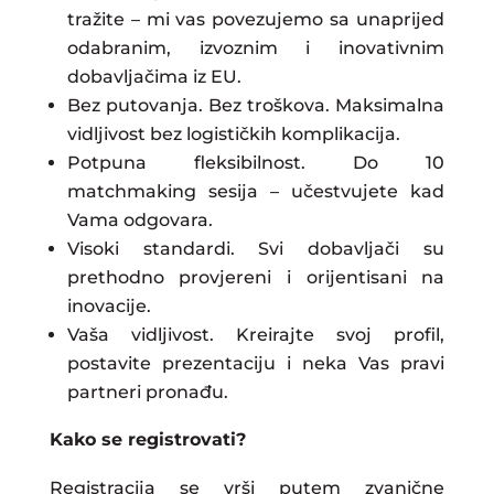
tražite – mi vas povezujemo sa unaprijed
odabranim, izvoznim i inovativnim
dobavljačima iz EU.
Bez putovanja. Bez troškova. Maksimalna
vidljivost bez logističkih komplikacija.
Potpuna fleksibilnost. Do 10
matchmaking sesija – učestvujete kad
Vama odgovara.
Visoki standardi. Svi dobavljači su
prethodno provjereni i orijentisani na
inovacije.
Vaša vidljivost. Kreirajte svoj profil,
postavite prezentaciju i neka Vas pravi
partneri pronađu.
Kako se registrovati?
Registracija se vrši putem zvanične