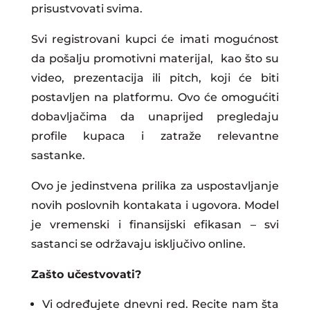
prisustvovati svima.
Svi registrovani kupci će imati mogućnost
da pošalju promotivni materijal, kao što su
video, prezentacija ili pitch, koji će biti
postavljen na platformu. Ovo će omogućiti
dobavljačima da unaprijed pregledaju
profile kupaca i zatraže relevantne
sastanke.
Ovo je jedinstvena prilika za uspostavljanje
novih poslovnih kontakata i ugovora. Model
je vremenski i finansijski efikasan – svi
sastanci se održavaju isključivo online.
Zašto učestvovati?
Vi određujete dnevni red. Recite nam šta