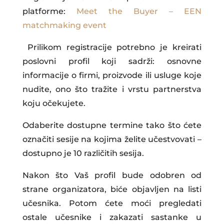
platforme:
Meet the Buyer – EEN
matchmaking event
Prilikom registracije potrebno je kreirati
poslovni profil koji sadrži: osnovne
informacije o firmi, proizvode ili usluge koje
nudite, ono što tražite i vrstu partnerstva
koju očekujete.
Odaberite dostupne termine tako što ćete
označiti sesije na kojima želite učestvovati –
dostupno je 10 različitih sesija.
Nakon što Vaš profil bude odobren od
strane organizatora, biće objavljen na listi
učesnika. Potom ćete moći pregledati
ostale učesnike i zakazati sastanke u