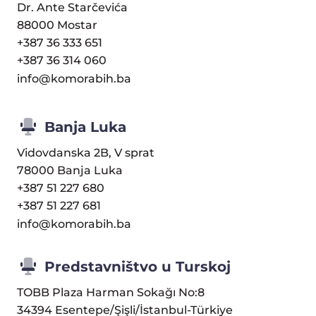
Dr. Ante Starčevića
88000 Mostar
+387 36 333 651
+387 36 314 060
info@komorabih.ba
Banja Luka
Vidovdanska 2B, V sprat
78000 Banja Luka
+387 51 227 680
+387 51 227 681
info@komorabih.ba
Predstavništvo u Turskoj
TOBB Plaza Harman Sokağı No:8
34394 Esentepe/Şişli/İstanbul-Türkiye