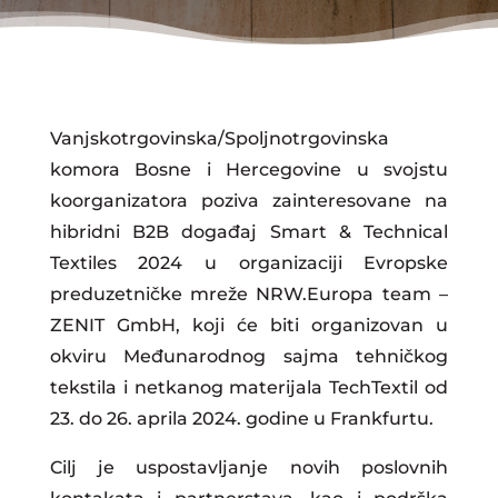
Vanjskotrgovinska/Spoljnotrgovinska
komora Bosne i Hercegovine u svojstu
koorganizatora poziva zainteresovane na
hibridni B2B događaj Smart & Technical
Textiles 2024 u organizaciji Evropske
preduzetničke mreže NRW.Europa team –
ZENIT GmbH, koji će biti organizovan u
okviru Međunarodnog sajma tehničkog
tekstila i netkanog materijala TechTextil od
23. do 26. aprila 2024. godine u Frankfurtu.
Cilj je uspostavljanje novih poslovnih