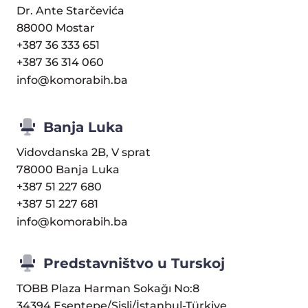
Dr. Ante Starčevića
88000 Mostar
+387 36 333 651
+387 36 314 060
info@komorabih.ba
Banja Luka
Vidovdanska 2B, V sprat
78000 Banja Luka
+387 51 227 680
+387 51 227 681
info@komorabih.ba
Predstavništvo u Turskoj
TOBB Plaza Harman Sokağı No:8
34394 Esentepe/Şişli/İstanbul-Türkiye