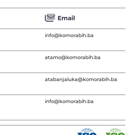
Email
info@komorabih.ba
atamo@komorabih.ba
atabanjaluka@komorabih.ba
info@komorabih.ba