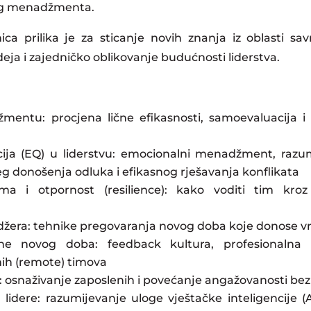
nog menadžmenta.
ca prilika je za sticanje novih znanja iz oblasti
ja i zajedničko oblikovanje budućnosti liderstva.
žmentu: procjena lične efikasnosti, samoevaluacij
ija (EQ) u liderstvu: emocionalni menadžment, razumi
jeg donošenja odluka i efikasnog rješavanja konflikata
a i otpornost (resilience): kako voditi tim kroz 
džera: tehnike pregovaranja novog doba koje donose vr
ine novog doba: feedback kultura, profesionalna
nih (remote) timova
ja: osnaživanje zaposlenih i povećanje angažovanosti 
lidere: razumijevanje uloge vještačke inteligencije (