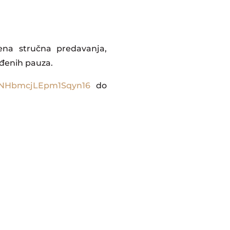
ena stručna predavanja,
iđenih pauza.
le/NHbmcjLEpm1Sqyn16
do