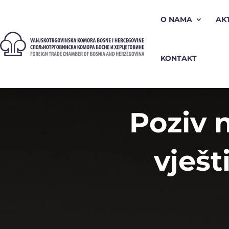
O NAMA
AK
KONTAKT
Poziv 
vješ