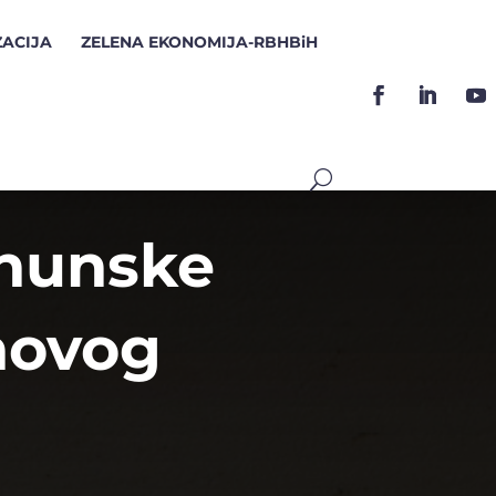
ZACIJA
ZELENA EKONOMIJA-RBHBiH
rhunske
novog