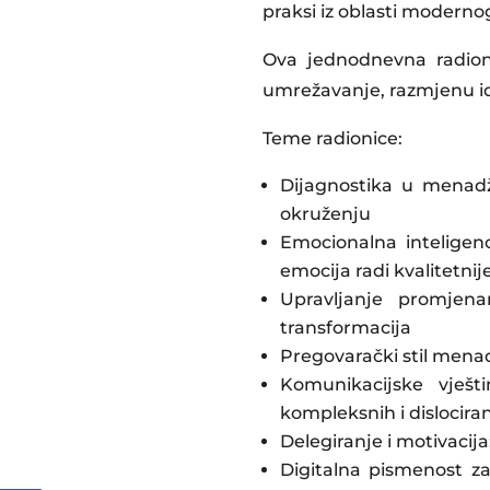
praksi iz oblasti moder
Ova jednodnevna radioni
umrežavanje, razmjenu ide
Teme radionice:
Dijagnostika u menad
okruženju
Emocionalna inteligenc
emocija radi kvalitetni
Upravljanje promjenam
transformacija
Pregovarački stil mena
Komunikacijske vješt
kompleksnih i dislocira
Delegiranje i motivaci
Digitalna pismenost za 