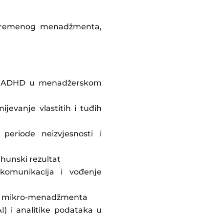
 savremenog menadžmenta,
a i ADHD u menadžerskom
jevanje vlastitih i tuđih
periode neizvjesnosti i
hunski rezultat
 komunikacija i vođenje
bez mikro-menadžmenta
AI) i analitike podataka u