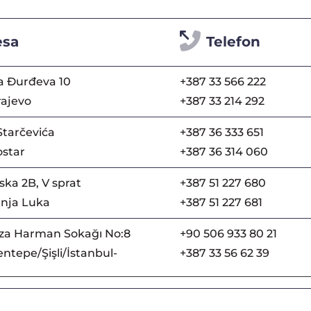
esa
Telefon
a Đurđeva 10
+387 33 566 222
rajevo
+387 33 214 292
Starčevića
+387 36 333 651
star
+387 36 314 060
ka 2B, V sprat
+387 51 227 680
nja Luka
+387 51 227 681
za Harman Sokağı No:8
+90 506 933 80 21
ntepe/Şişli/İstanbul-
+387 33 56 62 39