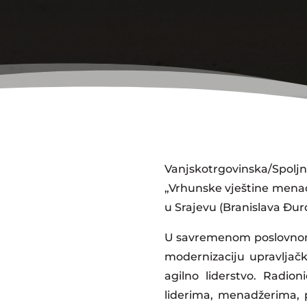
Vanjskotrgovinska/Spol
„Vrhunske vještine menad
u Srajevu (Branislava Đurđ
U savremenom poslovnom 
modernizaciju upravljačk
agilno liderstvo. Radio
liderima, menadžerima, p