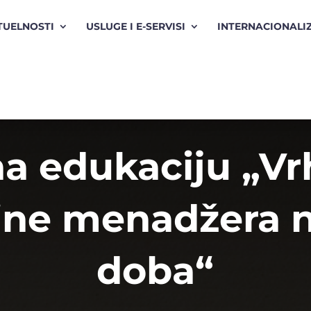
TUELNOSTI
USLUGE I E-SERVISI
INTERNACIONALI
na edukaciju „V
tine menadžera 
doba“