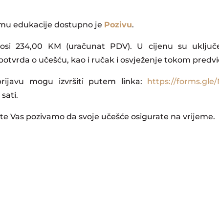
amu edukacije dostupno je
Pozivu
.
znosi 234,00 KM (uračunat PDV). U cijenu su uključ
, potvrda o učešću, kao i ručak i osvježenje tokom predv
 prijavu mogu izvršiti putem linka:
https://forms.g
sati.
 te Vas pozivamo da svoje učešće osigurate na vrijeme.