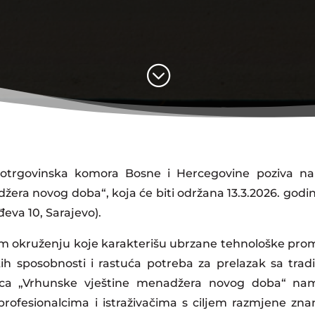
;
jnotrgovinska komora Bosne i Hercegovine poziva n
žera novog doba“, koja će biti održana 13.3.2026. god
eva 10, Sarajevo).
okruženju koje karakterišu ubrzane tehnološke promje
ih sposobnosti i rastuća potreba za prelazak sa trad
nica „Vrhunske vještine menadžera novog doba“ nam
rofesionalcima i istraživačima s ciljem razmjene znanj