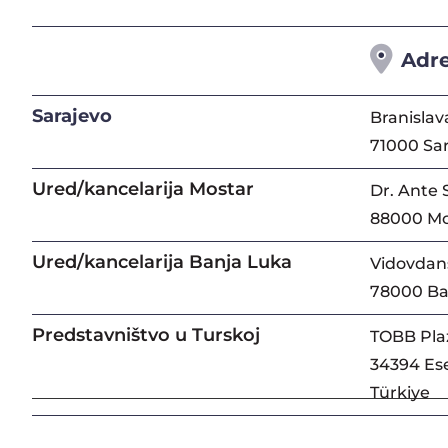
Adr
Sarajevo
Branislav
71000 Sa
Ured/kancelarija Mostar
Dr. Ante 
88000 Mo
Ured/kancelarija Banja Luka
Vidovdans
78000 Ba
Predstavništvo u Turskoj
TOBB Pla
34394 Ese
Türkiye