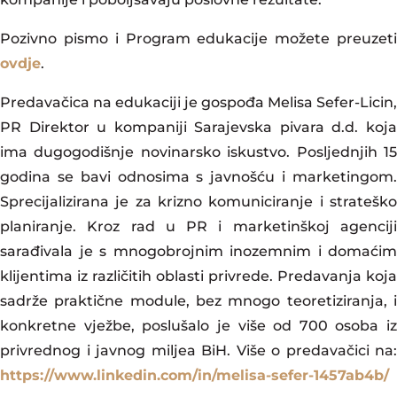
Pozivno pismo i Program edukacije možete preuzeti
ovdje
.
Predavačica na edukaciji je gospođa Melisa Sefer-Licin,
PR Direktor u kompaniji Sarajevska pivara d.d. koja
ima dugogodišnje novinarsko iskustvo. Posljednjih 15
godina se bavi odnosima s javnošću i marketingom.
Sprecijalizirana je za krizno komuniciranje i strateško
planiranje. Kroz rad u PR i marketinškoj agenciji
sarađivala je s mnogobrojnim inozemnim i domaćim
klijentima iz različitih oblasti privrede. Predavanja koja
sadrže praktične module, bez mnogo teoretiziranja, i
konkretne vježbe, poslušalo je više od 700 osoba iz
privrednog i javnog miljea BiH. Više o predavačici na:
https://www.linkedin.com/in/melisa-sefer-1457ab4b/