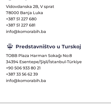
Vidovdanska 2B, V sprat
78000 Banja Luka
+387 51 227 680
+387 51 227 681
info@komorabih.ba
Predstavništvo u Turskoj
TOBB Plaza Harman Sokağı No:8
34394 Esentepe/Şişli/İstanbul-Türkiye
+90 506 933 80 21
+387 33 56 62 39
info@komorabih.ba