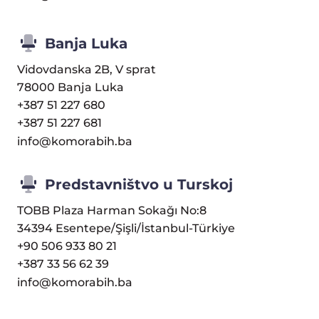
Banja Luka
Vidovdanska 2B, V sprat
78000 Banja Luka
+387 51 227 680
+387 51 227 681
info@komorabih.ba
Predstavništvo u Turskoj
TOBB Plaza Harman Sokağı No:8
34394 Esentepe/Şişli/İstanbul-Türkiye
+90 506 933 80 21
+387 33 56 62 39
info@komorabih.ba