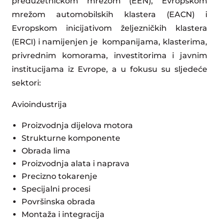
preduzetničkom mrežom (EEN), Evropskom
mrežom automobilskih klastera (EACN) i
Evropskom inicijativom željezničkih klastera
(ERCI) i namijenjen je kompanijama, klasterima,
privrednim komorama, investitorima i javnim
institucijama iz Evrope, a u fokusu su sljedeće
sektori:
Avioindustrija
Proizvodnja dijelova motora
Strukturne komponente
Obrada lima
Proizvodnja alata i naprava
Precizno tokarenje
Specijalni procesi
Površinska obrada
Montaža i integracija