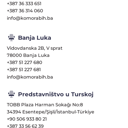
+387 36 333 651
+387 36 314 060
info@komorabih.ba
Banja Luka
Vidovdanska 2B, V sprat
78000 Banja Luka
+387 51 227 680
+387 51 227 681
info@komorabih.ba
Predstavništvo u Turskoj
TOBB Plaza Harman Sokağı No:8
34394 Esentepe/Şişli/İstanbul-Türkiye
+90 506 933 80 21
+387 33 56 62 39