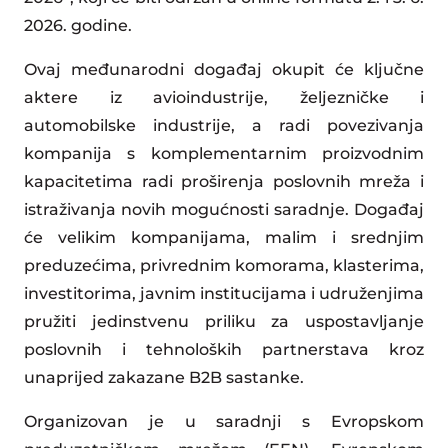
2026. godine.
Ovaj međunarodni događaj okupit će ključne
aktere iz avioindustrije, željezničke i
automobilske industrije, a radi povezivanja
kompanija s komplementarnim proizvodnim
kapacitetima radi proširenja poslovnih mreža i
istraživanja novih mogućnosti saradnje. Događaj
će velikim kompanijama, malim i srednjim
preduzećima, privrednim komorama, klasterima,
investitorima, javnim institucijama i udruženjima
pružiti jedinstvenu priliku za uspostavljanje
poslovnih i tehnoloških partnerstava kroz
unaprijed zakazane B2B sastanke.
Organizovan je u saradnji s Evropskom