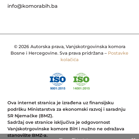
info@komorabih.ba
© 2026 Autorska prava, Vanjskotrgovinska komora
Bosne i Hercegovine. Sva prava pridržana –
Postavke
kolačića
Ova internet stranica je izrađena uz finansijsku
podršku Ministarstva za ekonomski razvoj i saradnju
SR Njemačke (BMZ).
Sadržaj ove stranice isključiva je odgovornost
Vanjskotrgovinske komore BiH i nužno ne odražava
stanovište BMZ-a.