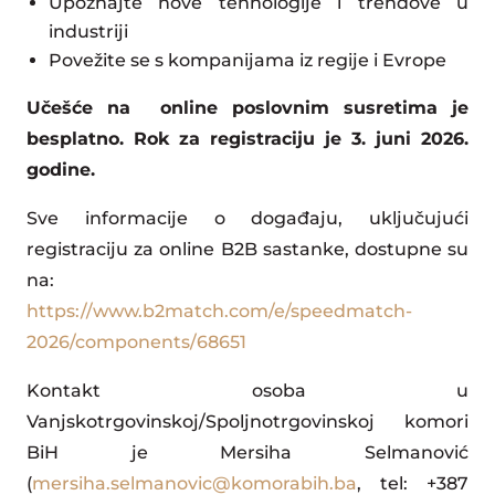
Upoznajte nove tehnologije i trendove u
industriji
Povežite se s kompanijama iz regije i Evrope
Učešće na online poslovnim susretima je
besplatno. Rok za registraciju je 3. juni 2026.
godine.
Sve informacije o događaju, uključujući
registraciju za online B2B sastanke, dostupne su
na:
https://www.b2match.com/e/speedmatch-
2026/components/68651
Kontakt osoba u
Vanjskotrgovinskoj/Spoljnotrgovinskoj komori
BiH je Mersiha Selmanović
(
mersiha.selmanovic@komorabih.ba
, tel: +387