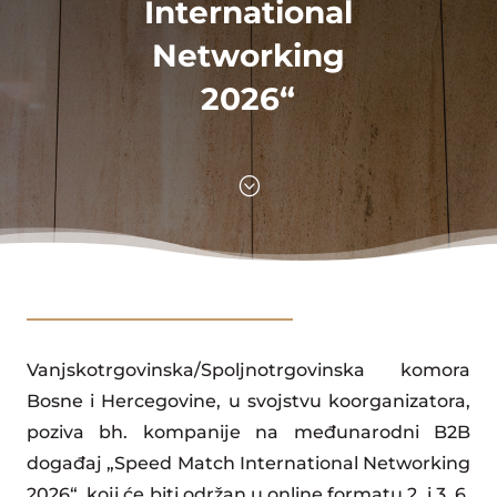
International
Networking
2026“
;
Vanjskotrgovinska/Spoljnotrgovinska komora
Bosne i Hercegovine, u svojstvu koorganizatora,
poziva bh. kompanije na međunarodni B2B
događaj „Speed Match International Networking
2026“, koji će biti održan u online formatu 2. i 3. 6.