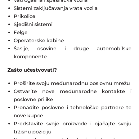
Vatrogasna i spasilačka vozila
Sistemi zaključavanja vrata vozila
Prikolice
Sjedišni sistemi
Felge
Operaterske kabine
Šasije, osovine i druge automobilske
komponente
Zašto učestvovati?
Proširite svoju međunarodnu poslovnu mrežu
Ostvarite nove međunarodne kontakte i
poslovne prilike
Pronađite poslovne i tehnološke partnere te
nove kupce
Predstavite svoje proizvode i ojačajte svoju
tržišnu poziciju