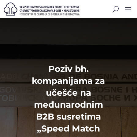
Poziv bh.
kompanijama za
učešće na
međunarodnim
B2B susretima
„Speed Match