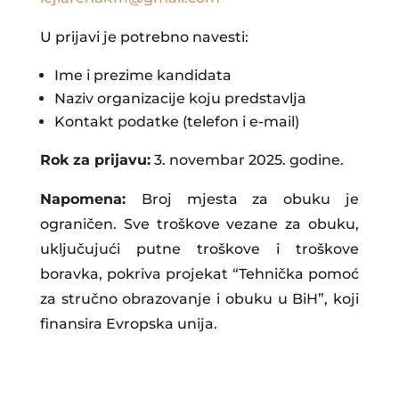
U prijavi je potrebno navesti:
Ime i prezime kandidata
Naziv organizacije koju predstavlja
Kontakt podatke (telefon i e-mail)
Rok za prijavu:
3. novembar 2025. godine.
Napomena:
Broj mjesta za obuku je
ograničen. Sve troškove vezane za obuku,
uključujući putne troškove i troškove
boravka, pokriva projekat “Tehnička pomoć
za stručno obrazovanje i obuku u BiH”, koji
finansira Evropska unija.