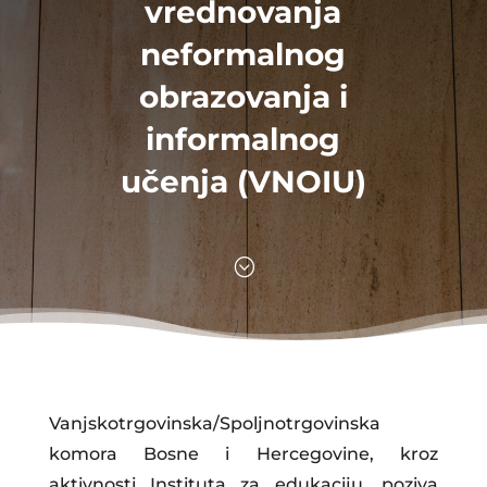
vrednovanja
neformalnog
obrazovanja i
informalnog
učenja (VNOIU)
;
Vanjskotrgovinska/Spoljnotrgovinska
komora Bosne i Hercegovine, kroz
aktivnosti Instituta za edukaciju, poziva