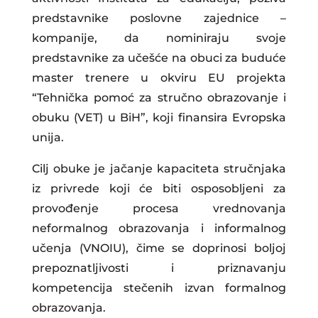
predstavnike poslovne zajednice –
kompanije, da nominiraju svoje
predstavnike za učešće na obuci za buduće
master trenere u okviru EU projekta
“Tehnička pomoć za stručno obrazovanje i
obuku (VET) u BiH”, koji finansira Evropska
unija.
Cilj obuke je jačanje kapaciteta stručnjaka
iz privrede koji će biti osposobljeni za
provođenje procesa vrednovanja
neformalnog obrazovanja i informalnog
učenja (VNOIU), čime se doprinosi boljoj
prepoznatljivosti i priznavanju
kompetencija stečenih izvan formalnog
obrazovanja.