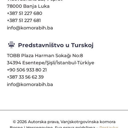
78000 Banja Luka
+387 51 227 680
+387 51 227 681
info@komorabih.ba
Predstavništvo u Turskoj
TOBB Plaza Harman Sokağı No:8
34394 Esentepe/Şişli/İstanbul-Türkiye
+90 506 933 80 21
+387 33 56 62 39
info@komorabih.ba
© 2026 Autorska prava, Vanjskotrgovinska komora
Bosne i Hercegovine. Sva prava pridržana –
Postavke