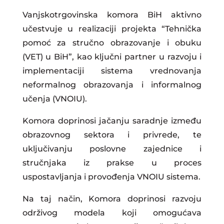
Vanjskotrgovinska komora BiH aktivno
učestvuje u realizaciji projekta “Tehnička
pomoć za stručno obrazovanje i obuku
(VET) u BiH”, kao ključni partner u razvoju i
implementaciji sistema vrednovanja
neformalnog obrazovanja i informalnog
učenja (VNOIU).
Komora doprinosi jačanju saradnje između
obrazovnog sektora i privrede, te
uključivanju poslovne zajednice i
stručnjaka iz prakse u proces
uspostavljanja i provođenja VNOIU sistema.
Na taj način, Komora doprinosi razvoju
održivog modela koji omogućava