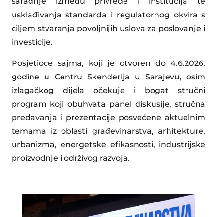
saradnje između privrede i institucija te
usklađivanja standarda i regulatornog okvira s
ciljem stvaranja povoljnijih uslova za poslovanje i
investicije.
Posjetioce sajma, koji je otvoren do 4.6.2026.
godine u Centru Skenderija u Sarajevu, osim
izlagačkog dijela očekuje i bogat stručni
program koji obuhvata panel diskusije, stručna
predavanja i prezentacije posvećene aktuelnim
temama iz oblasti građevinarstva, arhitekture,
urbanizma, energetske efikasnosti, industrijske
proizvodnje i održivog razvoja.