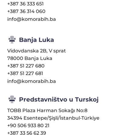
+387 36 333 651
+387 36 314 060
info@komorabih.ba
Banja Luka
Vidovdanska 2B, V sprat
78000 Banja Luka
+387 51 227 680
+387 51 227 681
info@komorabih.ba
Predstavništvo u Turskoj
TOBB Plaza Harman Sokağı No:8
34394 Esentepe/Şişli/İstanbul-Türkiye
+90 506 933 80 21
+387 33 56 62 39