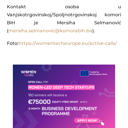
Kontakt osoba u
Vanjskotrgovinskoj/Spoljnotrgovinskoj komori
BiH je Mersiha Selmanović
(
mersiha.selmanovic@komorabih.ba
).
Foto:
https://womentecheurope.eu/active-calls/