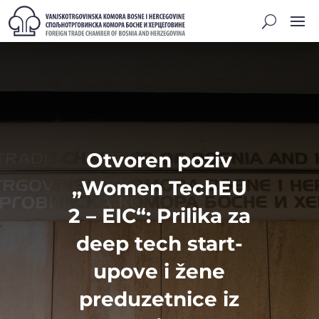
Otvoren poziv
„Women TechEU
2 – EIC“: Prilika za
deep tech start-
upove i žene
preduzetnice iz