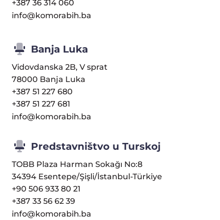
+387 36 314 060
info@komorabih.ba
Banja Luka
Vidovdanska 2B, V sprat
78000 Banja Luka
+387 51 227 680
+387 51 227 681
info@komorabih.ba
Predstavništvo u Turskoj
TOBB Plaza Harman Sokağı No:8
34394 Esentepe/Şişli/İstanbul-Türkiye
+90 506 933 80 21
+387 33 56 62 39
info@komorabih.ba