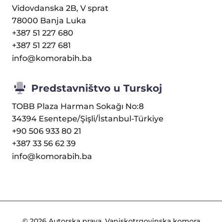
Vidovdanska 2B, V sprat
78000 Banja Luka
+387 51 227 680
+387 51 227 681
info@komorabih.ba
Predstavništvo u Turskoj
TOBB Plaza Harman Sokağı No:8
34394 Esentepe/Şişli/İstanbul-Türkiye
+90 506 933 80 21
+387 33 56 62 39
info@komorabih.ba
© 2026 Autorska prava, Vanjskotrgovinska komora