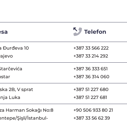
esa
Telefon
a Đurđeva 10
+387 33 566 222
rajevo
+387 33 214 292
Starčevića
+387 36 333 651
star
+387 36 314 060
ka 2B, V sprat
+387 51 227 680
nja Luka
+387 51 227 681
za Harman Sokağı No:8
+90 506 933 80 21
ntepe/Şişli/İstanbul-
+387 33 56 62 39