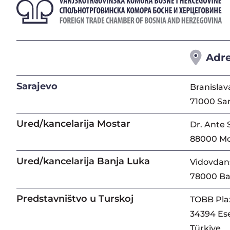
Adr
Sarajevo
Branislav
71000 Sa
Ured/kancelarija Mostar
Dr. Ante 
88000 Mo
Ured/kancelarija Banja Luka
Vidovdans
78000 Ba
Predstavništvo u Turskoj
TOBB Pla
34394 Ese
Türkiye