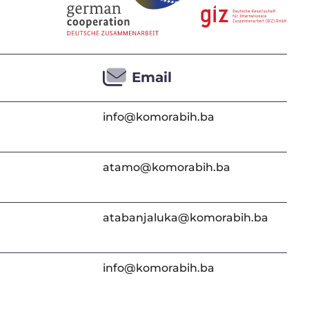
Email
info@komorabih.ba
atamo@komorabih.ba
atabanjaluka@komorabih.ba
info@komorabih.ba