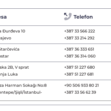
esa
Telefon
a Đurđeva 10
+387 33 566 222
rajevo
+387 33 214 292
Starčevića
+387 36 333 651
star
+387 36 314 060
ka 2B, V sprat
+387 51 227 680
nja Luka
+387 51 227 681
za Harman Sokağı No:8
+90 506 933 80 21
ntepe/Şişli/İstanbul-
+387 33 56 62 39