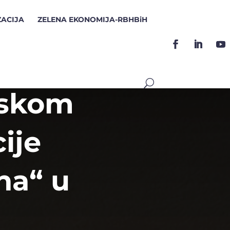
ZACIJA
ZELENA EKONOMIJA-RBHBiH
ijskom
cije
na“ u