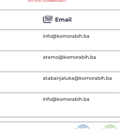
Email
info@komorabih.ba
atamo@komorabih.ba
atabanjaluka@komorabih.ba
info@komorabih.ba