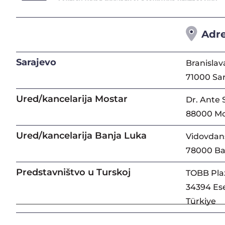
Adr
Sarajevo
Branislav
71000 Sa
Ured/kancelarija Mostar
Dr. Ante 
88000 Mo
Ured/kancelarija Banja Luka
Vidovdans
78000 Ba
Predstavništvo u Turskoj
TOBB Pla
34394 Ese
Türkiye