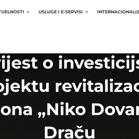
TUELNOSTI
USLUGE I E-SERVISI
INTERNACIONALI
jest o investic
jektu revitaliza
iona „Niko Dova
Draču