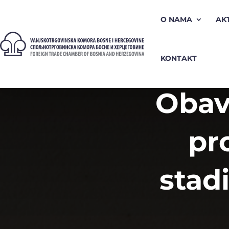
O NAMA
AK
KONTAKT
Obavi
pro
stad