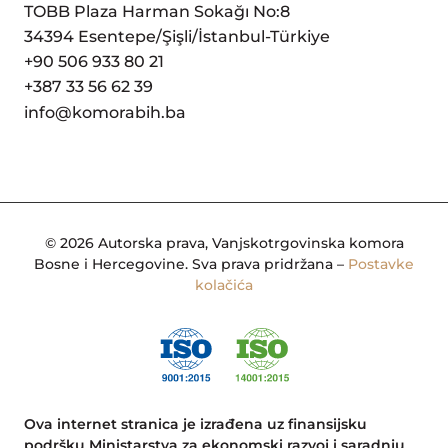
TOBB Plaza Harman Sokağı No:8
34394 Esentepe/Şişli/İstanbul-Türkiye
+90 506 933 80 21
+387 33 56 62 39
info@komorabih.ba
© 2026 Autorska prava, Vanjskotrgovinska komora
Bosne i Hercegovine. Sva prava pridržana –
Postavke
kolačića
Ova internet stranica je izrađena uz finansijsku
podršku Ministarstva za ekonomski razvoj i saradnju