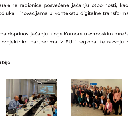
aralelne radionice posvećene jačanju otpornosti, ka
odluka i inovacijama u kontekstu digitalne transforma
ima doprinosi jačanju uloge Komore u evropskim mre
rojektnim partnerima iz EU i regiona, te razvoju no
rbije