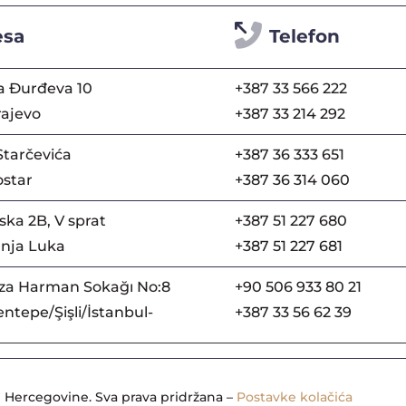
esa
Telefon
a Đurđeva 10
+387 33 566 222
rajevo
+387 33 214 292
Starčevića
+387 36 333 651
star
+387 36 314 060
ka 2B, V sprat
+387 51 227 680
nja Luka
+387 51 227 681
za Harman Sokağı No:8
+90 506 933 80 21
ntepe/Şişli/İstanbul-
+387 33 56 62 39
 Hercegovine. Sva prava pridržana –
Postavke kolačića