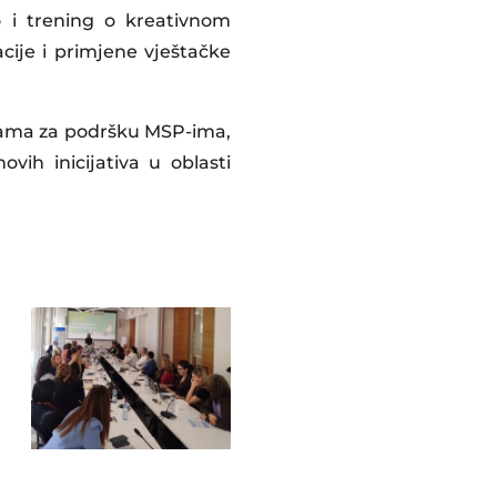
o i trening o kreativnom
cije i primjene vještačke
žama za podršku MSP-ima,
vih inicijativa u oblasti