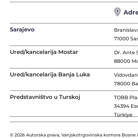
Adr
Sarajevo
Branislav
71000 Sa
Ured/kancelarija Mostar
Dr. Ante 
88000 Mo
Ured/kancelarija Banja Luka
Vidovdans
78000 Ba
Predstavništvo u Turskoj
TOBB Pla
34394 Ese
Türkiye
© 2026 Autorska prava, Vanjskotrgovinska komora Bosne i