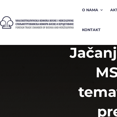
O NAMA
AK
KONTAKT
Jačanj
MS
tema
pr