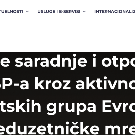
TUELNOSTI
USLUGE I E-SERVISI
INTERNACIONALI
e saradnje i otp
P-a kroz aktivno
tskih grupa Evr
eduzetničke mr