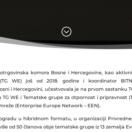
;
notrgovinska komora Bosne i Hercegovine, kao aktivn
 (TG WE) još od 2018. godine i koordinator BITN
sni i Hercegovini, učestvovala je na prvom sastanku TG
TG WE i Tematske grupe za otpornost i pripravnost (
mreže (Enterprise Europe Network – EEN).
gradu u hibridnom formatu, u organizaciji Privredne 
više od 50 članova obje tematske grupe iz 13 zemalja Ev