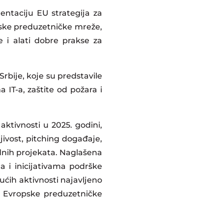
taciju EU strategija za
opske preduzetničke mreže,
 i alati dobre prakse za
rbije, koje su predstavile
IT-a, zaštite od požara i
aktivnosti u 2025. godini,
ljivost, pitching događaje,
nih projekata. Naglašena
 i inicijativama podrške
ućih aktivnosti najavljeno
o Evropske preduzetničke