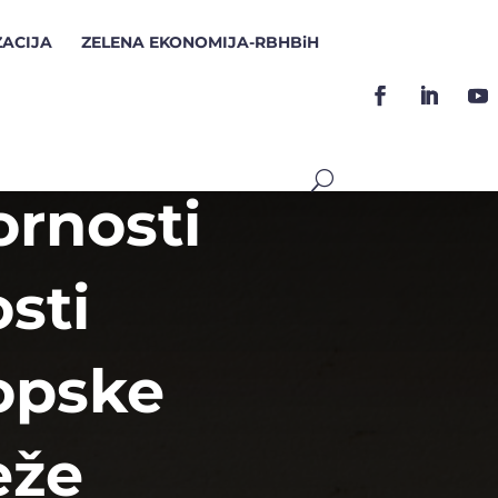
ZACIJA
ZELENA EKONOMIJA-RBHBiH
ornosti
sti
opske
eže