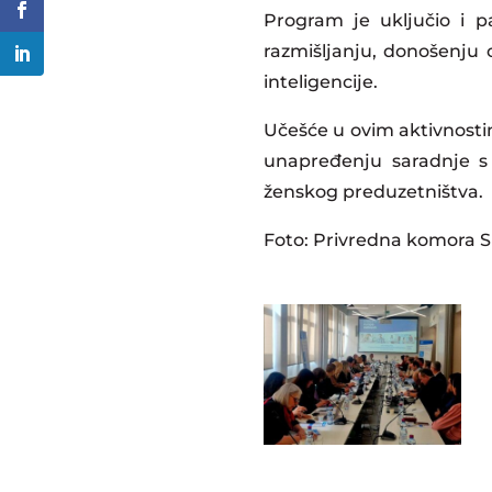
Program je uključio i p
razmišljanju, donošenju 
inteligencije.
Učešće u ovim aktivnost
unapređenju saradnje s p
ženskog preduzetništva.
Foto: Privredna komora S