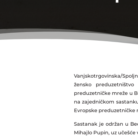
Vanjskotrgovinska/Spolj
žensko preduzetništvo
preduzetničke mreže u Bo
na zajedničkom sastanku 
Evropske preduzetničke 
Sastanak je održan u Beo
Mihajlo Pupin, uz učešće 