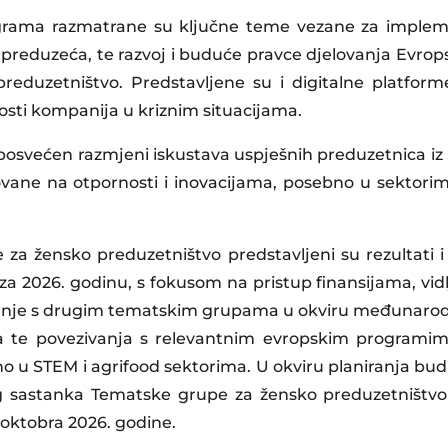
ama razmatrane su ključne teme vezane za implemen
h preduzeća, te razvoj i buduće pravce djelovanja Evr
eduzetništvo. Predstavljene su i digitalne platforme
osti kompanija u kriznim situacijama.
svećen razmjeni iskustava uspješnih preduzetnica iz S
ane na otpornosti i inovacijama, posebno u sektorima 
a žensko preduzetništvo predstavljeni su rezultati i 
e za 2026. godinu, s fokusom na pristup finansijama, vid
radnje s drugim tematskim grupama u okviru međunarod
a te povezivanja s relevantnim evropskim programima
 u STEM i agrifood sektorima. U okviru planiranja bud
g sastanka Tematske grupe za žensko preduzetništv
oktobra 2026. godine.