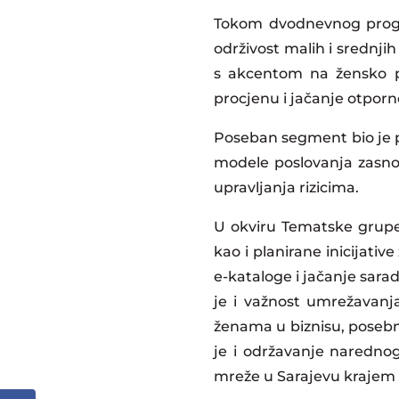
Tokom dvodnevnog progr
održivost malih i srednji
s akcentom na žensko pr
procjenu i jačanje otporn
Poseban segment bio je po
modele poslovanja zasnov
upravljanja rizicima.
U okviru Tematske grupe z
kao i planirane inicijativ
e-kataloge i jačanje sa
je i važnost umrežavanj
ženama u biznisu, posebno
je i održavanje naredno
mreže u Sarajevu krajem 