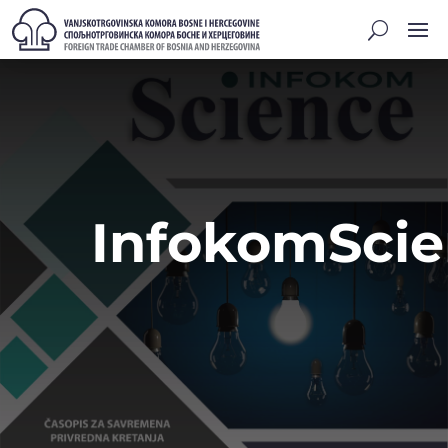
InfokomSci