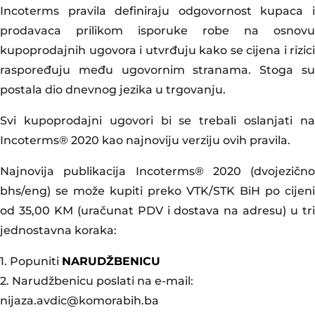
Incoterms pravila definiraju odgovornost kupaca i
prodavaca prilikom isporuke robe na osnovu
kupoprodajnih ugovora i utvrđuju kako se cijena i rizici
raspoređuju među ugovornim stranama. Stoga su
postala dio dnevnog jezika u trgovanju.
Svi kupoprodajni ugovori bi se trebali oslanjati na
Incoterms® 2020 kao najnoviju verziju ovih pravila.
Najnovija publikacija Incoterms® 2020 (dvojezično
bhs/eng) se može kupiti preko VTK/STK BiH po cijeni
od 35,00 KM (uračunat PDV i dostava na adresu) u tri
jednostavna koraka:
1. Popuniti
NARUDŽBENICU
2. Narudžbenicu poslati na e-mail:
nijaza.avdic@komorabih.ba