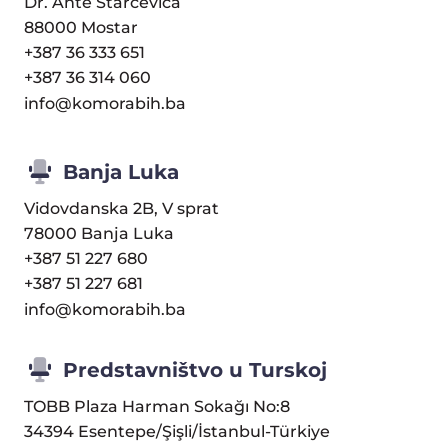
Dr. Ante Starčevića
88000 Mostar
+387 36 333 651
+387 36 314 060
info@komorabih.ba
Banja Luka
Vidovdanska 2B, V sprat
78000 Banja Luka
+387 51 227 680
+387 51 227 681
info@komorabih.ba
Predstavništvo u Turskoj
TOBB Plaza Harman Sokağı No:8
34394 Esentepe/Şişli/İstanbul-Türkiye