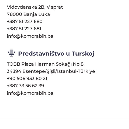
Vidovdanska 2B, V sprat
78000 Banja Luka
+387 51 227 680
+387 51 227 681
info@komorabih.ba
Predstavništvo u Turskoj
TOBB Plaza Harman Sokağı No:8
34394 Esentepe/Şişli/İstanbul-Türkiye
+90 506 933 80 21
+387 33 56 62 39
info@komorabih.ba