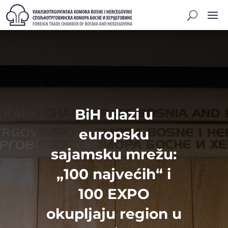
BiH ulazi u
europsku
sajamsku mrežu:
„100 najvećih“ i
100 EXPO
okupljaju region u