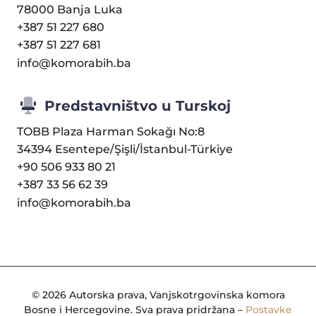
78000 Banja Luka
+387 51 227 680
+387 51 227 681
info@komorabih.ba
Predstavništvo u Turskoj
TOBB Plaza Harman Sokağı No:8
34394 Esentepe/Şişli/İstanbul-Türkiye
+90 506 933 80 21
+387 33 56 62 39
info@komorabih.ba
© 2026 Autorska prava, Vanjskotrgovinska komora
Bosne i Hercegovine. Sva prava pridržana –
Postavke