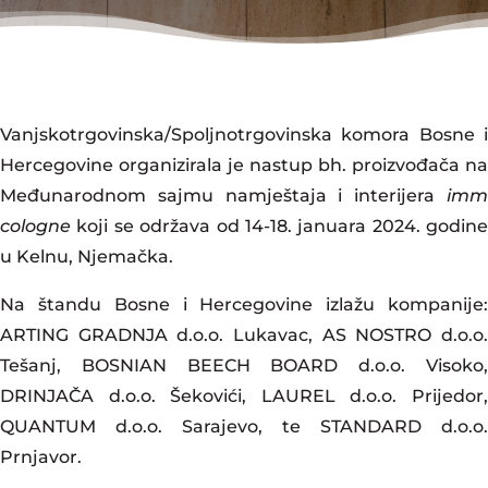
Vanjskotrgovinska/Spoljnotrgovinska komora Bosne i
Hercegovine organizirala je nastup bh. proizvođača na
Međunarodnom sajmu namještaja i interijera
imm
cologne
koji se održava od 14-18. januara 2024. godine
u Kelnu, Njemačka.
Na štandu Bosne i Hercegovine izlažu kompanije:
ARTING GRADNJA d.o.o. Lukavac, AS NOSTRO d.o.o.
Tešanj, BOSNIAN BEECH BOARD d.o.o. Visoko,
DRINJAČA d.o.o. Šekovići, LAUREL d.o.o. Prijedor,
QUANTUM d.o.o. Sarajevo, te STANDARD d.o.o.
Prnjavor.