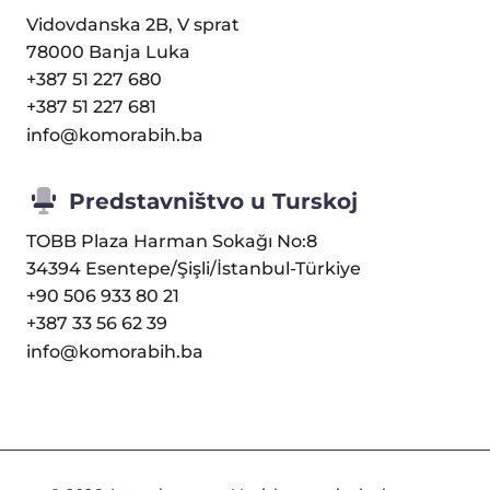
Vidovdanska 2B, V sprat
78000 Banja Luka
+387 51 227 680
+387 51 227 681
info@komorabih.ba
Predstavništvo u Turskoj
TOBB Plaza Harman Sokağı No:8
34394 Esentepe/Şişli/İstanbul-Türkiye
+90 506 933 80 21
+387 33 56 62 39
info@komorabih.ba