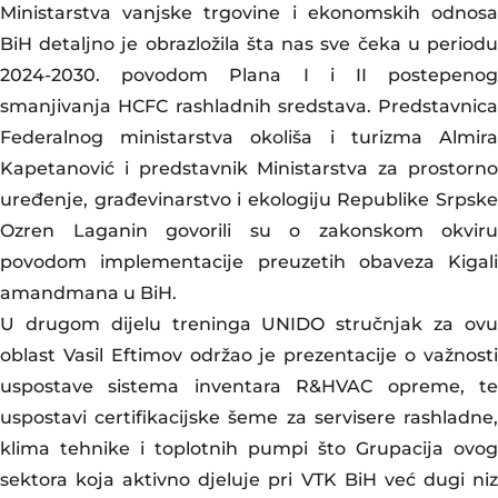
Ministarstva vanjske trgovine i ekonomskih odnosa
BiH detaljno je obrazložila šta nas sve čeka u periodu
2024-2030. povodom Plana I i II postepenog
smanjivanja HCFC rashladnih sredstava. Predstavnica
Federalnog ministarstva okoliša i turizma Almira
Kapetanović i predstavnik Ministarstva za prostorno
uređenje, građevinarstvo i ekologiju Republike Srpske
Ozren Laganin govorili su o zakonskom okviru
povodom implementacije preuzetih obaveza Kigali
amandmana u BiH.
U drugom dijelu treninga UNIDO stručnjak za ovu
oblast Vasil Eftimov održao je prezentacije o važnosti
uspostave sistema inventara R&HVAC opreme, te
uspostavi certifikacijske šeme za servisere rashladne,
klima tehnike i toplotnih pumpi što Grupacija ovog
sektora koja aktivno djeluje pri VTK BiH već dugi niz