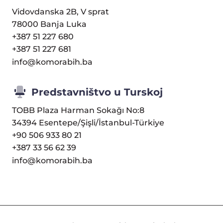
Vidovdanska 2B, V sprat
78000 Banja Luka
+387 51 227 680
+387 51 227 681
info@komorabih.ba
Predstavništvo u Turskoj
TOBB Plaza Harman Sokağı No:8
34394 Esentepe/Şişli/İstanbul-Türkiye
+90 506 933 80 21
+387 33 56 62 39
info@komorabih.ba