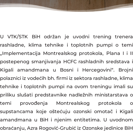
U VTK/STK BiH održan je uvodni trening trenera
rashladne, klima tehnike i toplotnih pumpi o temi
„Implementacija Montrealskog protokola, Plana I i II
postepenog smanjivanja HCFC rashladnih sredstava i
Kigali amandmana u Bosni i Hercegovini“. Brojni
polaznici iz vodećih bh. firmi iz sektora rashladne, klima
tehnike i toplotnih pumpi na ovom treningu imali su
priliku slušati predstavnike nadležnih ministarstava o
temi provođenja Montrealskog protokola o
supstancama koje oštećuju ozonski omotač i Kigali
amandmana u BiH i njenim entitetima. U uvodnom
obraćanju, Azra Rogović-Grubić iz Ozonske jedinice BiH