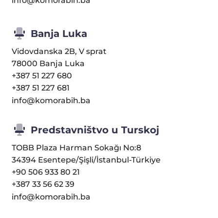
info@komorabih.ba
Banja Luka
Vidovdanska 2B, V sprat
78000 Banja Luka
+387 51 227 680
+387 51 227 681
info@komorabih.ba
Predstavništvo u Turskoj
TOBB Plaza Harman Sokağı No:8
34394 Esentepe/Şişli/İstanbul-Türkiye
+90 506 933 80 21
+387 33 56 62 39
info@komorabih.ba