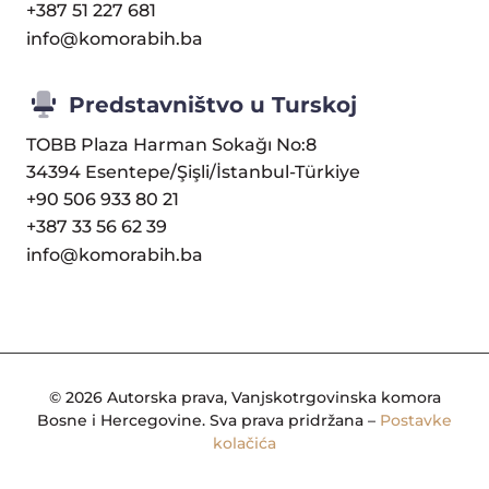
+387 51 227 681
info@komorabih.ba
Predstavništvo u Turskoj
TOBB Plaza Harman Sokağı No:8
34394 Esentepe/Şişli/İstanbul-Türkiye
+90 506 933 80 21
+387 33 56 62 39
info@komorabih.ba
© 2026 Autorska prava, Vanjskotrgovinska komora
Bosne i Hercegovine. Sva prava pridržana –
Postavke
kolačića