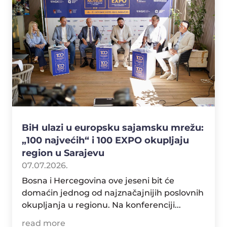
BiH ulazi u europsku sajamsku mrežu:
„100 najvećih“ i 100 EXPO okupljaju
region u Sarajevu
07.07.2026.
Bosna i Hercegovina ove jeseni bit će
domaćin jednog od najznačajnijih poslovnih
okupljanja u regionu. Na konferenciji...
read more